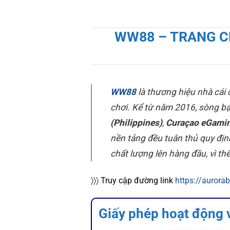
WW88 – TRANG C
WW88
là thương hiệu nhà cái c
chơi. Kể từ năm 2016, sòng bạ
(Philippines)
,
Curaçao eGami
nền tảng đều tuân thủ quy địn
chất lượng lên hàng đầu, vì th
〉〉〉 Truy cập đường link
https://aurorabr
Giấy phép hoạt động 