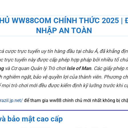
HỦ WW88COM CHÍNH THỨC 2025 | 
NHẬP AN TOÀN
á cược trực tuyến uy tín hàng đầu tại châu Á, đã khẳng định
c trực tuyến này được cấp phép hợp pháp bởi nhiều tổ chứ
ng
và Cơ quan Quản lý Trò chơi
Isle of Man
. Các giấy phép
h nghiêm ngặt, bảo vệ quyền lợi của thành viên. Phương c
ế mọi trò chơi mới đều được kiểm định kỹ lưỡng trước khi c
azil.jp.net/
để tham gia ww88 chính chủ mới nhất không bị ch
và bảo mật cao cấp