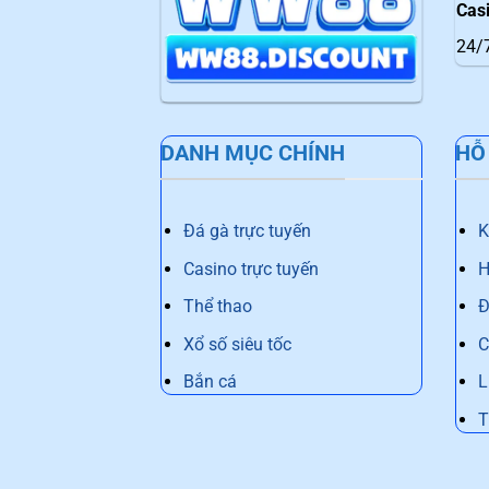
Casi
24/7
DANH MỤC CHÍNH
HỖ
Đá gà trực tuyến
K
Casino trực tuyến
H
Thể thao
Đ
WW88 sở hữu nhiều thế mạnh vượt tr
Xổ số siêu tốc
C
Đa dạng trò chơi:
WW88 đầu tư mạ
Bắn cá
L
trực tuyến, bắn cá đến slot game 
mang đến trải nghiệm giải trí đa 
T
thưởng, WW88 đều đáp ứng.
Thanh toán nhanh chóng, minh 